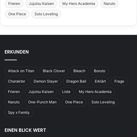
Frieren
Jujutsu Kaisen
My Hero Academia
Naruto
One Piece
Solo Leveling
ERKUNDEN
Attack on Titan
Black Clover
Bleach
Boruto
Charakter
Demon Slayer
Dragon Ball
Erklärt
Frage
Frieren
Jujutsu Kaisen
Liste
My Hero Academia
Naruto
One-Punch Man
One Piece
Solo Leveling
Spy x Family
EINEN BLICK WERT