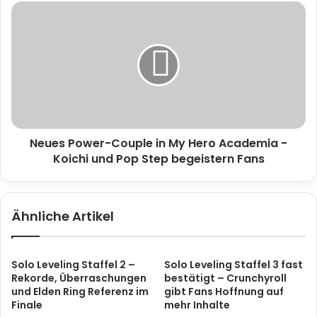
2026
Neues
Power-
Couple
in
My
Hero
Academia
-
Koichi
Neues Power-Couple in My Hero Academia -
und
Pop
Koichi und Pop Step begeistern Fans
Step
begeistern
Fans
Ähnliche Artikel
Solo Leveling Staffel 2 –
Solo Leveling Staffel 3 fast
Rekorde, Überraschungen
bestätigt – Crunchyroll
und Elden Ring Referenz im
gibt Fans Hoffnung auf
Finale
mehr Inhalte