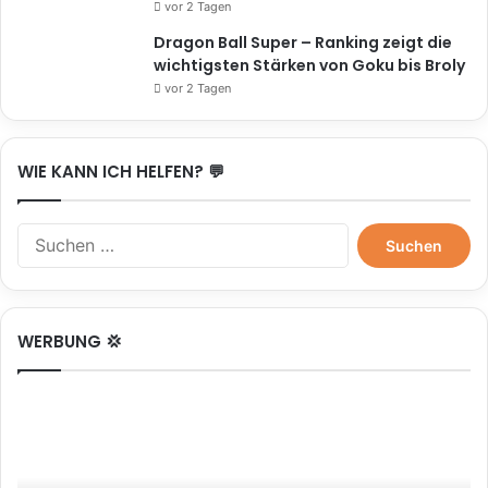
vor 2 Tagen
Dragon Ball Super – Ranking zeigt die
wichtigsten Stärken von Goku bis Broly
vor 2 Tagen
WIE KANN ICH HELFEN? 💬
Suchen
nach:
WERBUNG 💢
One
Piece:
Wo
kann