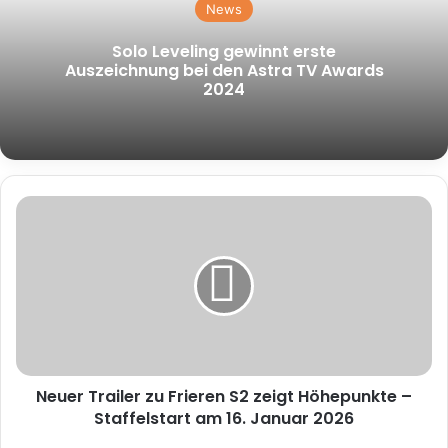
News
Solo Leveling gewinnt erste
Auszeichnung bei den Astra TV Awards
2024
Neuer
Trailer
zu
Frieren
S2
zeigt
Höhepunkte
–
Staffelstart
Neuer Trailer zu Frieren S2 zeigt Höhepunkte –
am
16.
Staffelstart am 16. Januar 2026
Januar