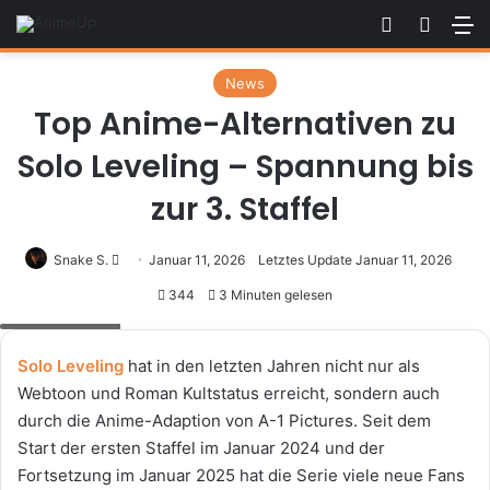
Skin umsch
Suche
M
News
Top Anime-Alternativen zu
Solo Leveling – Spannung bis
zur 3. Staffel
Sende
Snake S.
Januar 11, 2026
Letztes Update Januar 11, 2026
uns
344
3 Minuten gelesen
eine
© A-1 Pictures
E-
Solo Leveling
Mail
hat in den letzten Jahren nicht nur als
Webtoon und Roman Kultstatus erreicht, sondern auch
durch die Anime-Adaption von A-1 Pictures. Seit dem
Start der ersten Staffel im Januar 2024 und der
Fortsetzung im Januar 2025 hat die Serie viele neue Fans