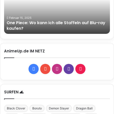
ich
alle
Staffeln
auf
Februar 15, 2025
One Piece: Wo kann ich alle Staffeln auf Blu-ray
Blu-
kaufen?
ray
kaufen?
AnimeUp.de IM NETZ
Facebook
YouTube
Instagram
Twitch
TikTok
SURFEN 🌊
Black Clover
Boruto
Demon Slayer
Dragon Ball