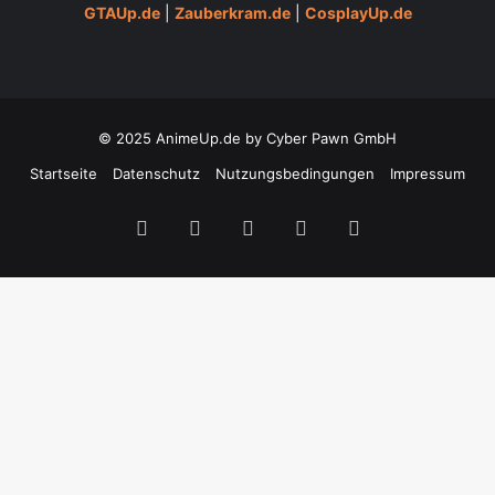
GTAUp.de
|
Zauberkram.de
|
CosplayUp.de
© 2025 AnimeUp.de by Cyber Pawn GmbH
Startseite
Datenschutz
Nutzungsbedingungen
Impressum
Facebook
YouTube
Instagram
Twitch
TikTok